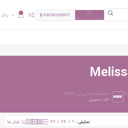
0
0
ریال
📱
09038198957
ورود / ثبت نام
Meliss
محصولات ام بی کی (MBK)
159 محصول
نمایش
9
24
36
فیلتر ها