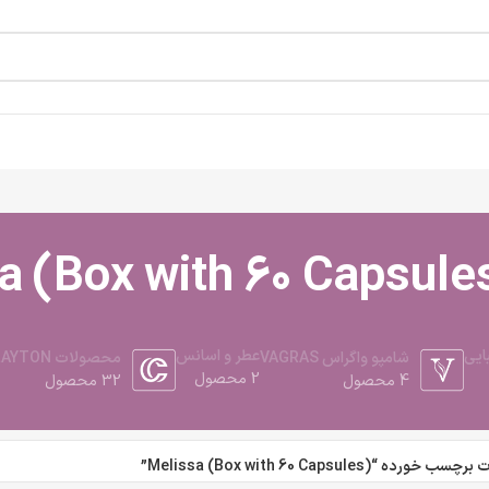
a (Box with 60 Capsule
ایی
عطر و اسانس
شامپو واگراس VAGRAS
محصولات CLAYTON
2 محصول
4 محصول
32 محصول
ده “Melissa (Box with 60 Capsules)”