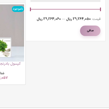
ناموجود
قيمت:
29,264,050 ریال
—
29,264,060 ریال
صافی
کپسول بادرنجب
60 کپسول) ام بی کی
شنا
4,057