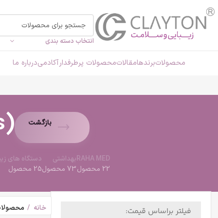
انتخاب دسته بندی
محصولات
برندها
مقالات
محصولات پرطرفدار
آکادمی
درباره ما
s)
بازگشت
RAHA MED
بهداشتی
دستگاه های زیب
22 محصول
73 محصول
25 محصول
خانه
محصولات برچسب خور
فیلتر براساس قیمت: