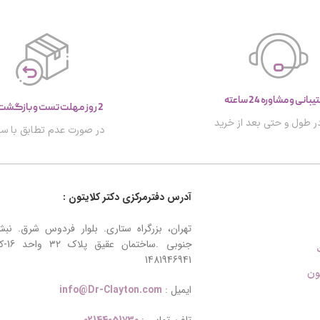
انی و مشاوره 24 ساعته
2 روز مهلت تست و بازگشت کالا
ر طول و حتی بعد از خرید
در صورت عدم تطابق با س
آدرس دفترمرکزی دکتر کلایتون :
تهران، بزرگراه ستاری. بلوار فردوس شرق. نب
جنوبی .
1481946941
ون
ایمیل :
info@Dr-Clayton.com