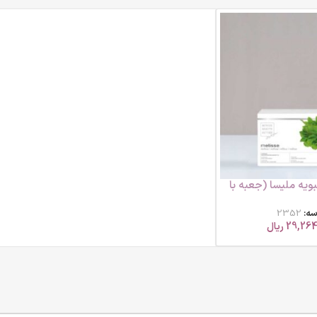
ویه ملیسا (جعبه با
سه:
2352
29,26
ریال