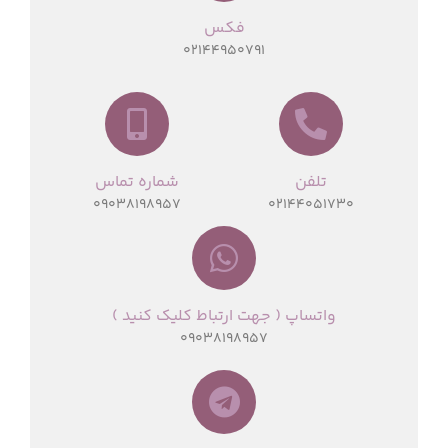
فکس
02144950791
تلفن
شماره تماس
09038198957
02144051730
واتساپ ( جهت ارتباط کلیک کنید )
09038198957