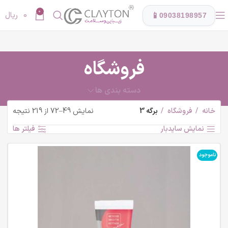
0
0
ریال
📱
09038198957
فروشگاه
دسته بندی ها
خانه
فروشگاه
برگه 3
نمایش 49–72 از 219 نتیجه
نمایش سایدبار
فیلتر ها
ناموجود