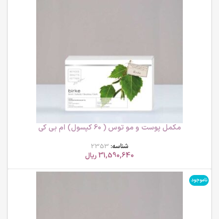
مکمل پوست و مو توس ( 60 کپسول) ام بی کی
شناسه:
2353
31,590,640
ریال
ناموجود