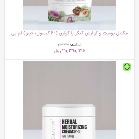
مکمل پوست و گوارش کنگر با کولین (60 کپسول، فیتو) ام بی
کی
شناسه:
2343
30,390,995
ریال