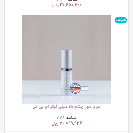
30,650,400
ریال
ناموجود
سرم دور چشم 15 میلی لیتر ام بی کی
شناسه:
1146
30,899,936
ریال