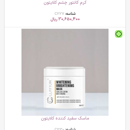
کرم کانتور چشم کلایتون
شناسه:
C227
30,650,400
ریال
ماسک سفید کننده کلایتون
شناسه:
C230