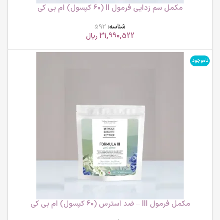
مکمل سم زدایی فرمول II (60 کپسول) ام بی کی
شناسه:
592
31,990,522
ریال
ناموجود
مکمل فرمول III – ضد استرس (60 کپسول) ام بی کی