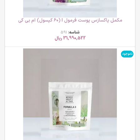
مکمل پاکسازس پوست فرمول I (60 کپسول) ام بی کی
شناسه:
591
31,990,522
ریال
ناموجود