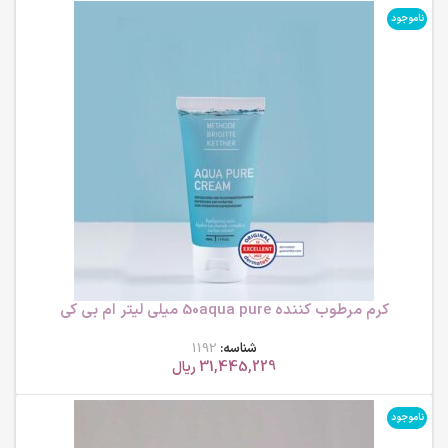
ناموجود
کرم مرطوب کننده 50aqua pure میلی لیتر ام بی کی
شناسه:
1192
31,445,229
ریال
ناموجود