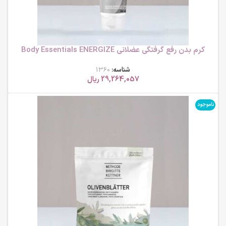
کرم بدن رفع گرفتگی عضلانی Body Essentials ENERGIZE
100ml ام بی کی
شناسه:
1360
29,264,057
ریال
ناموجود