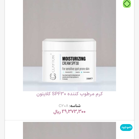
کرم مرطوب کننده SPF30 کلایتون
شناسه:
C208
29,373,300
ریال
ناموجود