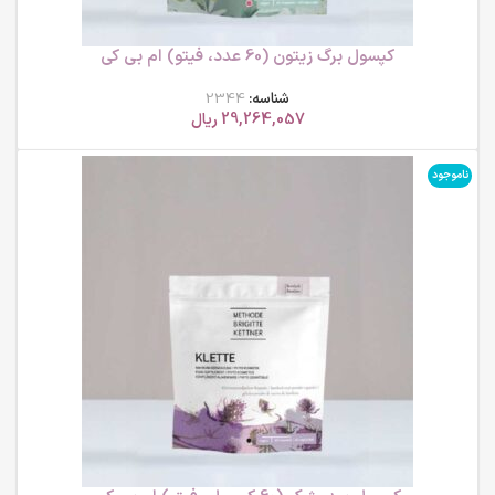
کپسول برگ زیتون (60 عدد، فیتو) ام بی کی
شناسه:
2344
29,264,057
ریال
ناموجود