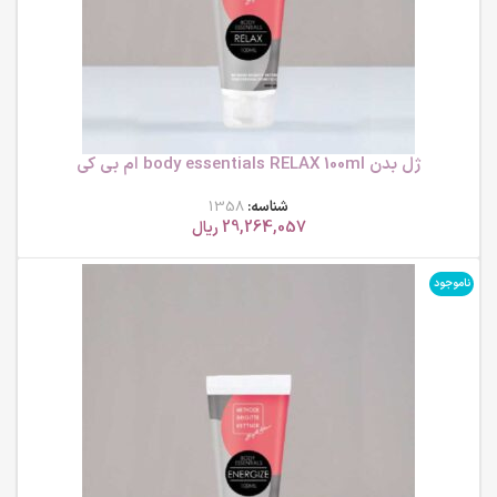
ژل بدن body essentials RELAX 100ml ام بی کی
شناسه:
1358
29,264,057
ریال
ناموجود