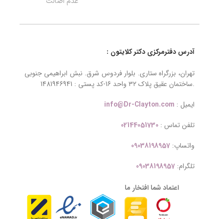
عدم اصالت
آدرس دفترمرکزی دکتر کلایتون :
تهران، بزرگراه ستاری. بلوار فردوس شرق. نبش ابراهیمی جنوبی
.ساختمان عقیق پلاک ۳۲ واحد 16-کد پستی : 1481946941
ایمیل :
info@Dr-Clayton.com
تلفن تماس :
02144051730
واتساپ:
09038198957
تلگرام:
09038198957
اعتماد شما افتخار ما