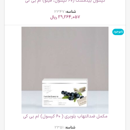
کپسول بیدمشک (60 کپسول، فیتو) ام بی کی
شناسه:
2347
29,264,057
ریال
ناموجود
مکمل ضدالتهاب بلوبری ( 60 کپسول) ام بی کی
شناسه:
2351