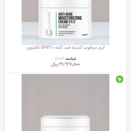
کرم مرطوب کننده ضد آکنه SPF30 کلایتون
شناسه:
C204
31,927,500
ریال