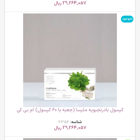
29,264,057
ریال
ناموجود
کپسول بادرنجبویه ملیسا (جعبه با 60 کپسول) ام بی کی
شناسه:
2352
29,264,057
ریال