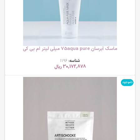
ماسک آبرسان 75aqua pure میلی لیتر ام بی کی
شناسه:
1196
30,172,878
ریال
ناموجود