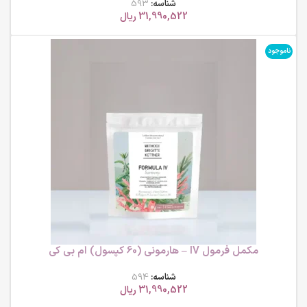
شناسه:
593
31,990,522
ریال
ناموجود
مکمل فرمول IV – هارمونی (60 کپسول) ام بی کی
شناسه:
594
31,990,522
ریال