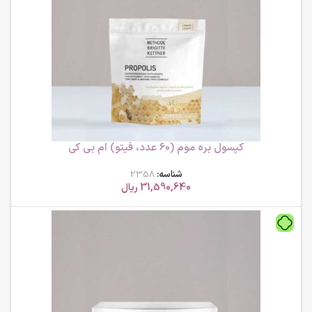
کپسول بره موم (60 عدد، فیتو) ام بی کی
شناسه:
2358
31,590,640
ریال