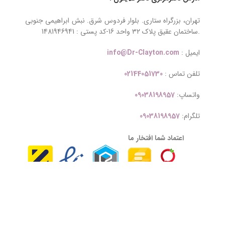
تهران، بزرگراه ستاری. بلوار فردوس شرق. نبش ابراهیمی جنوبی
.ساختمان عقیق پلاک ۳۲ واحد 16-کد پستی : 1481946941
ایمیل :
info@Dr-Clayton.com
تلفن تماس :
02144051730
واتساپ:
09038198957
تلگرام:
09038198957
اعتماد شما افتخار ما
تمامی حقوق وبسایت Dr-Clayton.com به
شرکت بازرگانی تکاپو مستوران ارس ( دکتر