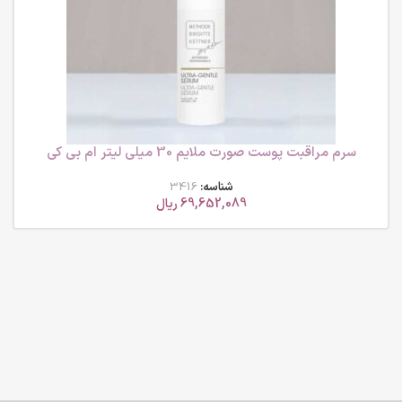
سرم مراقبت پوست صورت ملایم 30 میلی لیتر ام بی کی
شناسه:
3416
69,652,089
ریال