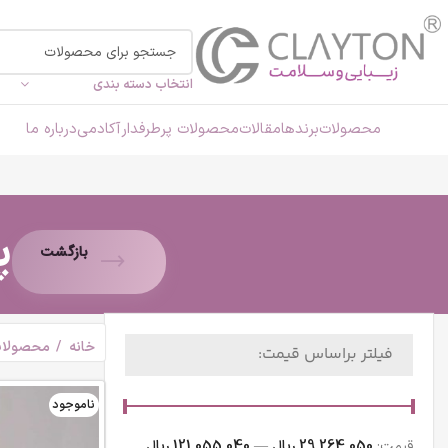
انتخاب دسته بندی
محصولات
برندها
مقالات
محصولات پرطرفدار
آکادمی
درباره ما
پ
بازگشت
خانه
محصولات ا
فیلتر براساس قیمت:
ناموجود
قيمت:
29,264,050 ریال
—
121,055,040 ریال