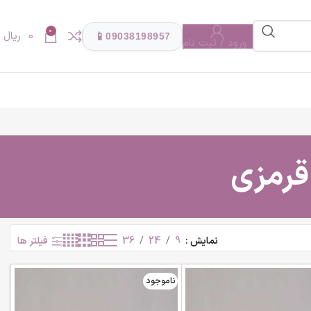
0
0
ریال
📱
09038198957
ورود / ثبت نام
قرمزی
نمایش
9
24
36
فیلتر ها
ناموجود