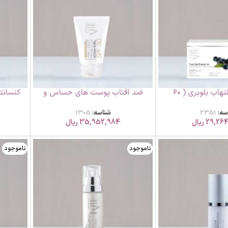
مکمل ضدالتهاب بلوبری ( 60
ضد آفتاب پوست های حساس و
کنسانت
) ام بی کی
کودکان SPF 30 (75ML) ام بی کی
سیکایر 15 میلی لیت
سه:
2351
شناسه:
1305
29,26
ریال
35,952,984
ریال
ناموجود
ناموجود