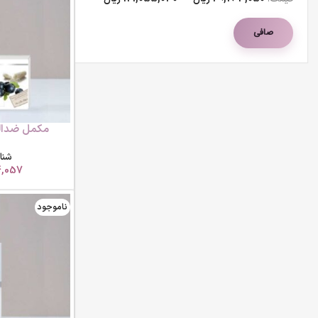
صافی
کپسول
شنا
4,057
ناموجود