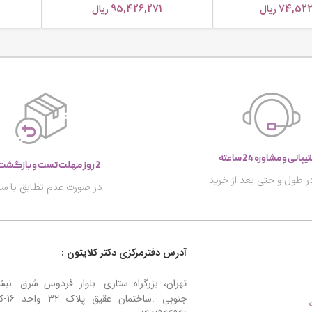
74,52
ریال
95,426,271
ریال
انی و مشاوره 24 ساعته
2 روز مهلت تست و بازگشت کالا
ر طول و حتی بعد از خرید
در صورت عدم تطابق با س
آدرس دفترمرکزی دکتر کلایتون :
تهران، بزرگراه ستاری. بلوار فردوس شرق. نب
جنوبی .