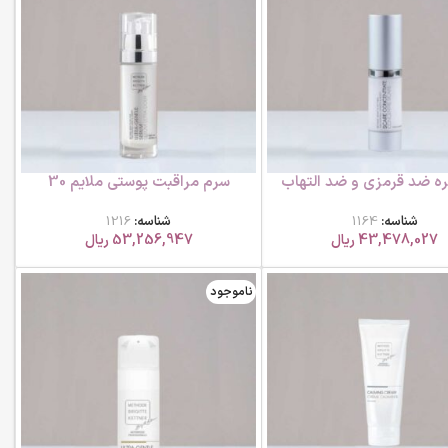
ره ضد قرمزی و ضد التهاب
سرم مراقبت پوستی ملایم 30
ر ام بی کی
میلی لیتر ام بی کی
شناسه:
1164
شناسه:
1216
43,478,027
ریال
53,256,947
ریال
ناموجود