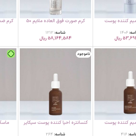
میم کننده پوست
کرم صورت فوق العاده ملایم 50
میلی لیتر ام بی کی
سه:
1406
شناسه:
1212
53,69
ریال
58,164,584
ریال
ناموجود
میم کننده پوست
کنسانتره احیا کننده پوست سیکایر
ماسک
50 میلی لیتر ام بی کی
اسه:
416
شناسه:
264