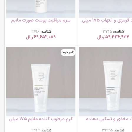
کرم ضد قرمزی و التهاب 175 میلی
سرم مراقبت پوست صورت ملایم
لیتر ام بی کی
30 میلی لیتر ام بی کی
شناسه:
3215
شناسه:
3416
59,436,934
ریال
69,652,089
ریال
ناموجود
 مغذی و تسکین دهنده
کرم مرطوب کننده ملایم 175 میلی
صورت ام بی کی
لیتر ام بی کی
شناسه:
3235
شناسه:
3412