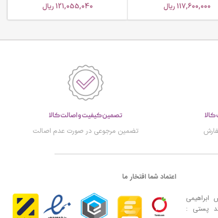
117,600,000
ریال
121,055,040
ریال
تصمین کیفیت و اصالت کالا
فارش
تضمین مرجوعی در صورت عدم اصالت
اعتماد شما افتخار ما
ش ابراهیمی
ساختمان عقیق پلاک ۳۲ واحد 16-کد پستی :