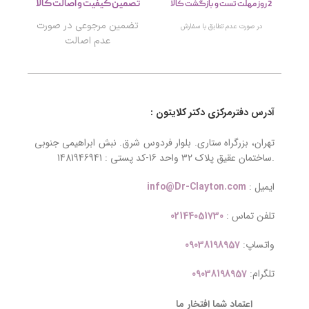
تصمین کیفیت و اصالت کالا
2 روز مهلت تست و بازگشت کالا
تضمین مرجوعی در صورت
در صورت عدم تطابق با سفارش
عدم اصالت
آدرس دفترمرکزی دکتر کلایتون :
تهران، بزرگراه ستاری. بلوار فردوس شرق. نبش ابراهیمی جنوبی
.ساختمان عقیق پلاک ۳۲ واحد 16-کد پستی : 1481946941
ایمیل :
info@Dr-Clayton.com
تلفن تماس :
02144051730
واتساپ:
09038198957
تلگرام:
09038198957
اعتماد شما افتخار ما