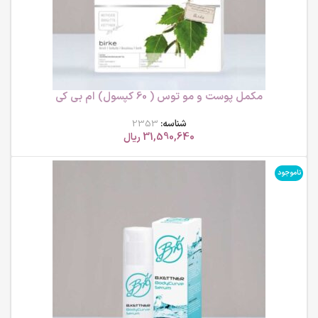
مکمل پوست و مو توس ( 60 کپسول) ام بی کی
شناسه:
2353
31,590,640
ریال
ناموجود