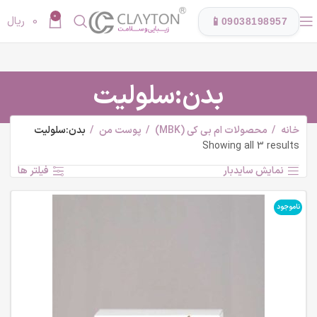
0
0
ریال
📱
09038198957
بدن:سلولیت
خانه
محصولات ام بی کی (MBK)
پوست من
بدن:سلولیت
Showing all 3 results
نمایش سایدبار
فیلتر ها
ناموجود