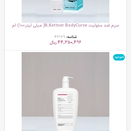
سرم ضد سلولیت B.Kettner BodyCurve( میلی لیتر۱۰۰) ام
بی کی
شناسه:
42129
44,350,496
ریال
ناموجود