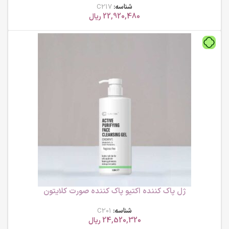
شناسه:
C217
22,920,480
ریال
ژل پاک کننده اکتیو پاک کننده صورت کلایتون
شناسه:
C201
24,520,320
ریال