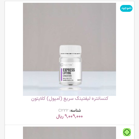
ناموجود
کنسانتره لیفتینگ سریع (آمپول) کلایتون
شناسه:
C222
9,009,000
ریال