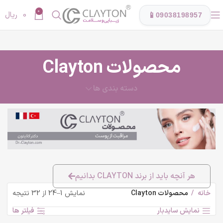
0
0
ریال
📱
09038198957
محصولات Clayton
دسته بندی ها
هر آنچه باید از برند CLAYTON بدانیم
خانه
محصولات Clayton
نمایش 1–24 از 32 نتیجه
نمایش سایدبار
فیلتر ها