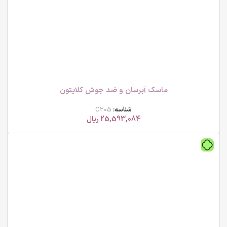
ماسک آبرسان و ضد جوش کلایتون
شناسه:
C205
25,593,084
ریال