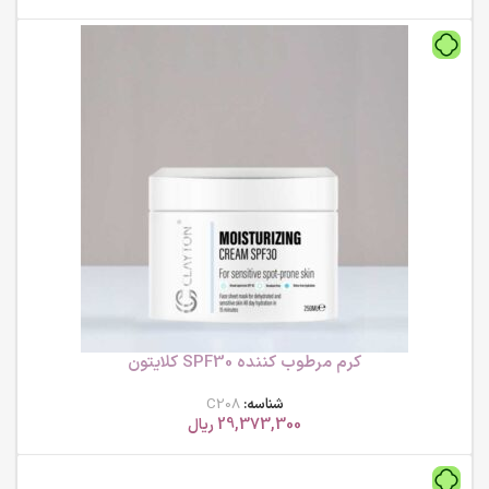
کرم مرطوب کننده SPF30 کلایتون
شناسه:
C208
29,373,300
ریال