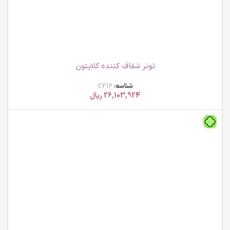
تونر شفاف کننده کلایتون
شناسه:
C216
26,103,924
ریال