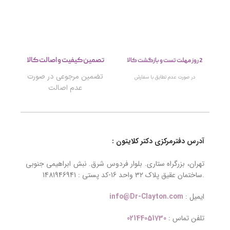
تصمین کیفیت و اصالت کالا
2 روز مهلت تست و بازگشت کالا
تضمین مرجوعی در صورت
در صورت عدم تطابق با سفارش
عدم اصالت
آدرس دفترمرکزی دکتر کلایتون :
تهران، بزرگراه ستاری. بلوار فردوس شرق. نبش ابراهیمی جنوبی
.ساختمان عقیق پلاک ۳۲ واحد 16-کد پستی : 1481946941
ایمیل :
info@Dr-Clayton.com
تلفن تماس :
02144051730