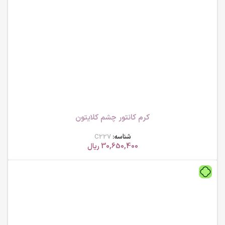
کرم کانتور چشم کلایتون
شناسه:
C227
30,650,400
ریال