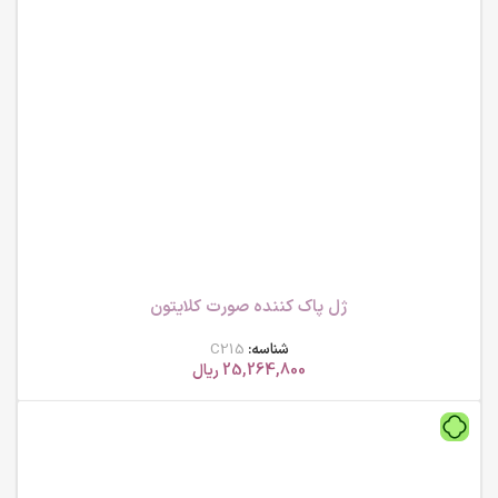
ژل پاک کننده صورت کلایتون
شناسه:
C215
25,264,800
ریال