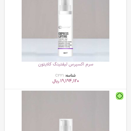
سرم اکسپرس لیفتینگ کلایتون
شناسه:
C221
19,194,120
ریال