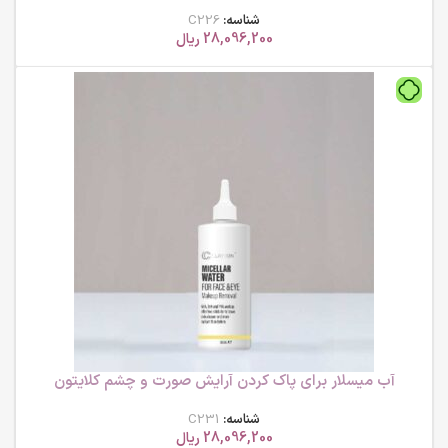
شناسه:
C226
28,096,200
ریال
آب میسلار برای پاک کردن آرایش صورت و چشم کلایتون
شناسه:
C231
28,096,200
ریال