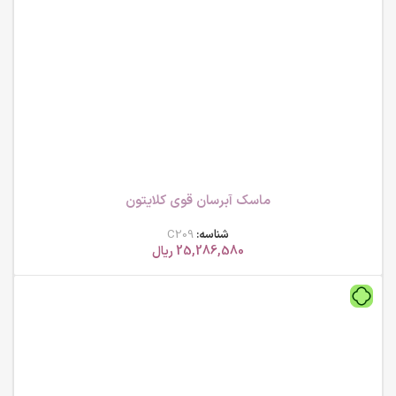
ماسک آبرسان قوی کلایتون
شناسه:
C209
25,286,580
ریال