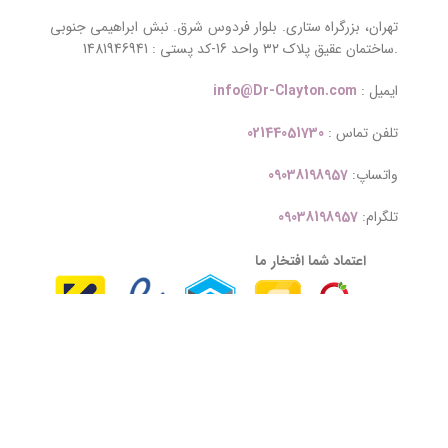
تهران، بزرگراه ستاری. بلوار فردوس شرق. نبش ابراهیمی جنوبی
.ساختمان عقیق پلاک ۳۲ واحد 16-کد پستی : 1481946941
ایمیل :
info@Dr-Clayton.com
تلفن تماس :
02144051730
واتساپ:
09038198957
تلگرام:
09038198957
اعتماد شما افتخار ما
تمامی حقوق وبسایت Dr-Clayton.com به
شرکت بازرگانی تکاپو مستوران ارس ( دکتر
کلایتون )
تعلق دارد . 2026- 2027