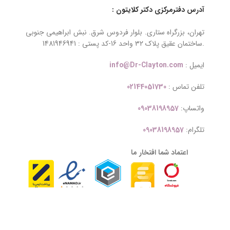
آدرس دفترمرکزی دکتر کلایتون :
تهران، بزرگراه ستاری. بلوار فردوس شرق. نبش ابراهیمی جنوبی
.ساختمان عقیق پلاک ۳۲ واحد 16-کد پستی : 1481946941
ایمیل :
info@Dr-Clayton.com
تلفن تماس :
02144051730
واتساپ:
09038198957
تلگرام:
09038198957
اعتماد شما افتخار ما