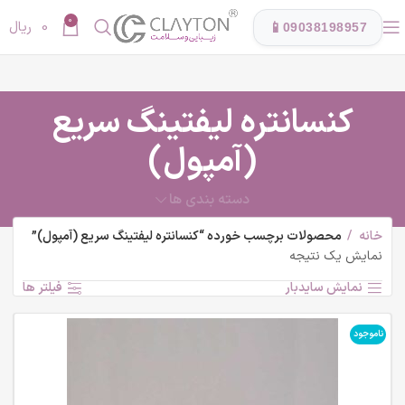
0
0
ریال
📱
09038198957
کنسانتره لیفتینگ سریع
(آمپول)
دسته بندی ها
خانه
محصولات برچسب خورده “کنسانتره لیفتینگ سریع (آمپول)”
نمایش یک نتیجه
نمایش سایدبار
فیلتر ها
ناموجود