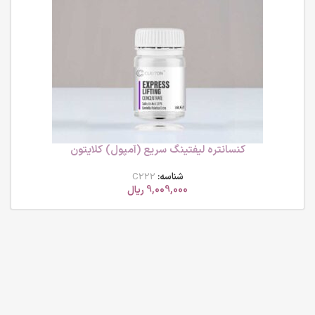
کنسانتره لیفتینگ سریع (آمپول) کلایتون
شناسه:
C222
9,009,000
ریال