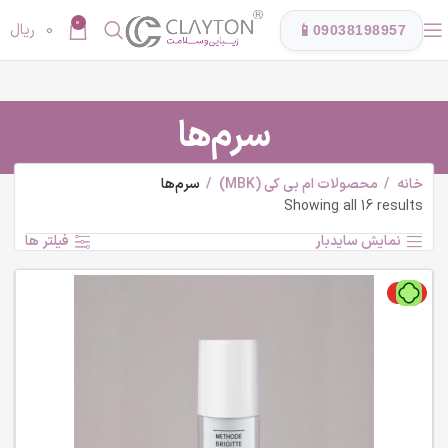
0
0
ریال
📱
09038198957
سرم‌ها
خانه
محصولات ام بی کی (MBK)
سرم‌ها
Showing all 16 results
نمایش سایدبار
فیلتر ها
ویژه