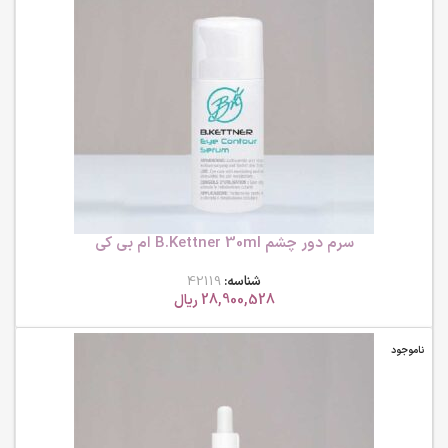
سرم دور چشم B.Kettner 30ml ام بی کی
شناسه:
42119
28,900,528
ریال
ناموجود