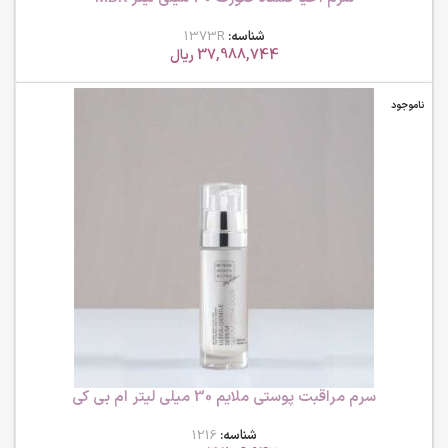
شناسه:
1373R
37,988,744
ریال
ناموجود
سرم مراقبت پوستی ملایم 30 میلی لیتر ام بی کی
شناسه:
1216