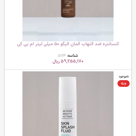
کنسانتره ضد التهاب المان الیگو 50 میلی لیتر ام بی کی
شناسه:
574
59,255,170
ریال
ناموجود
ویژه