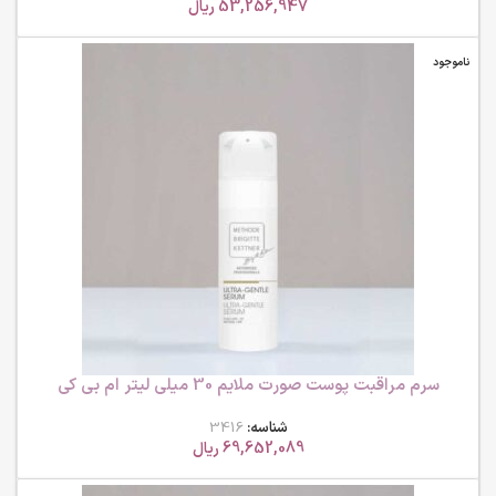
53,256,947
ریال
ناموجود
سرم مراقبت پوست صورت ملایم 30 میلی لیتر ام بی کی
شناسه:
3416
69,652,089
ریال