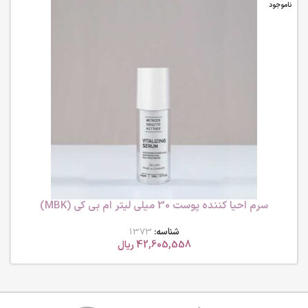
ناموجود
سرم احیا کننده پوست 30 میلی لیتر ام بی کی (MBK)
شناسه:
1373
42,605,558
ریال