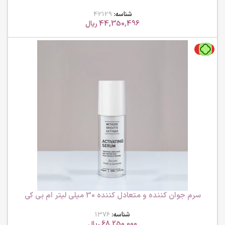
بی کی
شناسه:
42129
44,350,496
ریال
ویژه
سرم جوان کننده و متعادل کننده 30 میلی لیتر ام بی کی
شناسه:
1376
68,250,000
ریال