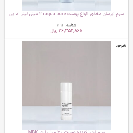
سرم آبرسان مغذی انواع پوست ۳۰aqua pure ​​میلی لیتر ام بی
کی
شناسه:
1194
36,352,865
ریال
ناموجود
سرم احیا کننده صورت 30 میلی لیتر MBK