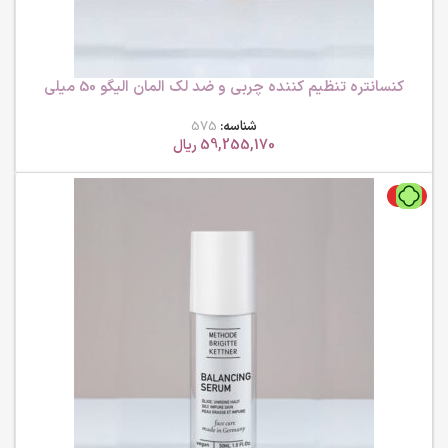
کنسانتره تنظیم کننده چربی و ضد لک المان الیگو 50 میلی
لیتر ام بی کی
شناسه:
575
59,255,170
ریال
ویژه