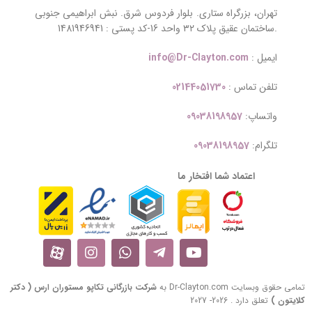
تهران، بزرگراه ستاری. بلوار فردوس شرق. نبش ابراهیمی جنوبی
.ساختمان عقیق پلاک ۳۲ واحد 16-کد پستی : 1481946941
ایمیل :
info@Dr-Clayton.com
تلفن تماس :
02144051730
واتساپ:
09038198957
تلگرام:
09038198957
اعتماد شما افتخار ما
تمامی حقوق وبسایت Dr-Clayton.com به
شرکت بازرگانی تکاپو مستوران ارس ( دکتر
کلایتون )
تعلق دارد . 2026- 2027