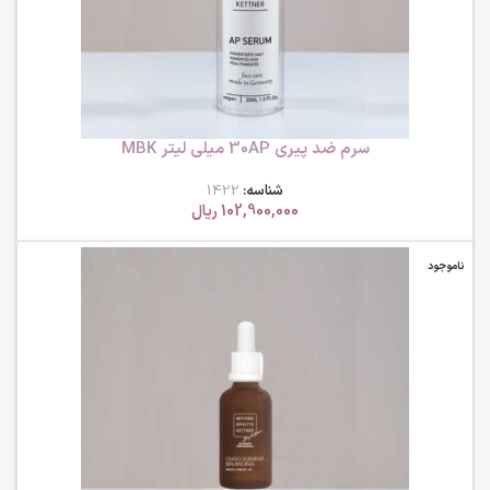
سرم ضد پیری 30AP میلی لیتر MBK
شناسه:
1422
102,900,000
ریال
ناموجود