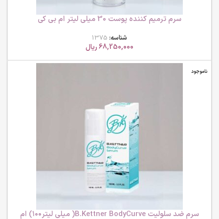
سرم ترمیم کننده پوست 30 میلی لیتر ام بی کی
شناسه:
1375
68,250,000
ریال
ناموجود
سرم ضد سلولیت B.Kettner BodyCurve( میلی لیتر۱۰۰) ام